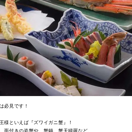
は必見です！
王様といえば『ズワイガニ蟹』！
、面付きの姿蟹や、蟹鍋、蟹天婦羅など、