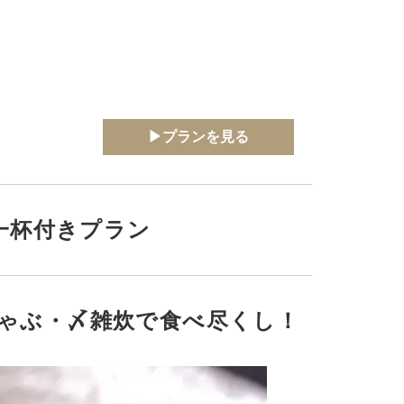
▶プランを見る
一杯付きプラン
しゃぶ・〆雑炊で食べ尽くし！