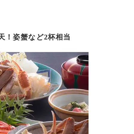
天！姿蟹など2杯相当