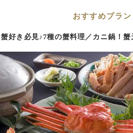
おすすめプラン
蟹好き必見♪7種の蟹料理／カニ鍋！蟹