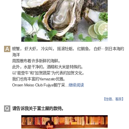
螃蟹， 虾大虾， 冷尖叫， 摇滚牡蛎， 红鲷鱼， 白虾···到日本海的
海洋
周围散布着许多新鲜的海鲜。
此外，水是干净的，酒精和大米是特殊的。
以“能登牛”和“加贺蔬菜”为代表的加贺文化，
我们也有丰富的Yamazato优雅。
Onsen Meiso Club Fujiya餐厅采
…
继续阅读
【
住宿、客房
】
请告诉我关于富士屋的款待。