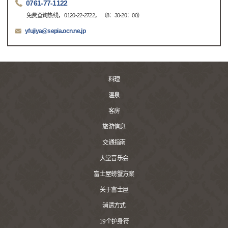
0761-77-1122
免费查询热线， 0120-22-2722， （8：30-20：00）
yfujiya@sepia.ocn.ne.jp
料理
温泉
客房
旅游信息
交通指南
大堂音乐会
富士屋螃蟹方案
关于富士屋
消遣方式
19个护身符