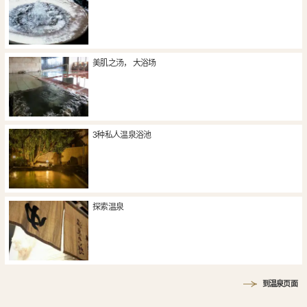
美肌之汤， 大浴场
3种私人温泉浴池
探索温泉
到温泉页面