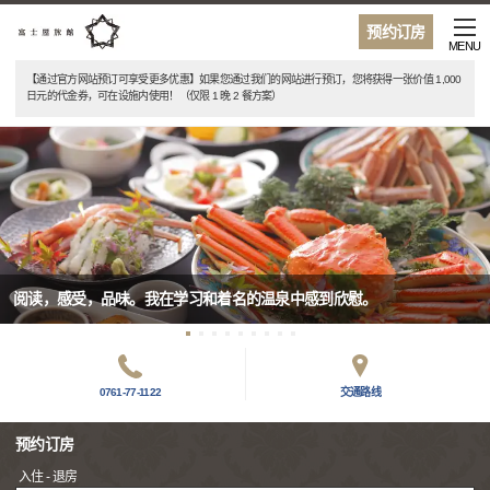
预约订房
MENU
【通过官方网站预订可享受更多优惠】如果您通过我们的网站进行预订，您将获得一张价值 1,000
日元的代金券，可在设施内使用！（仅限 1 晚 2 餐方案）
阅读，感受，品味。我在学习和着名的温泉中感到欣慰。
0761-77-1122
交通路线
预约订房
入住 - 退房