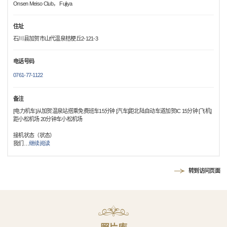
Onsen Meiso Club， Fujiya
住址
石川县加贺市山代温泉桔梗丘2-121-3
电话号码
0761-77-1122
备注
[电力机车]从加贺温泉站搭乘免费班车15分钟 [汽车]距北陆自动车道加贺IC 15分钟 [飞机]
距小松机场 20分钟车小松机场
接机状态（状态）
我们
…
继续阅读
转到访问页面