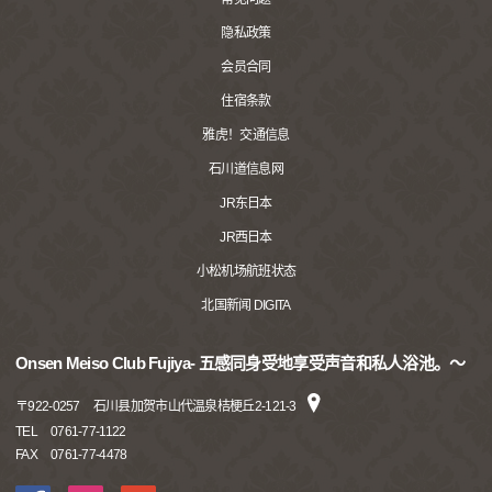
隐私政策
会员合同
住宿条款
雅虎！交通信息
石川道信息网
JR东日本
JR西日本
小松机场航班状态
北国新闻 DIGITA
Onsen Meiso Club Fujiya- 五感同身受地享受声音和私人浴池。〜
〒
922-0257
石川县加贺市山代温泉桔梗丘2-121-3
TEL
0761-77-1122
FAX
0761-77-4478